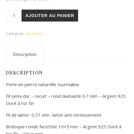
quantité de Bracelet Jonc Gaïa
AJOUTER AU PANIER
Catégorie :
Bracelets
Description
DESCRIPTION
Perle en pierre naturelle tourmaline
Fil semi-dur – recuit – rond diamanté 0.7 mm – Argent 925
Doré à l’or fin
Fil de laiton
0,51 mm
laiton anti-ternissement
Breloque ronde facettée 10×5 mm – Argent 925 Doré à
l’or fin – Onyx noir