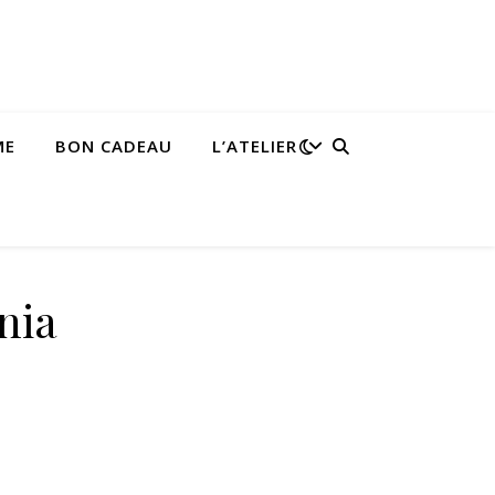
ME
BON CADEAU
L’ATELIER
nia