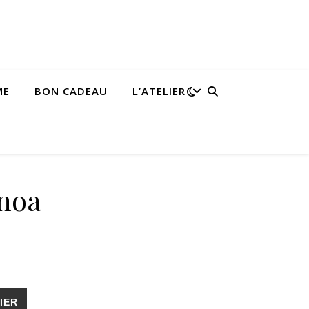
ME
BON CADEAU
L’ATELIER
inoa
IER