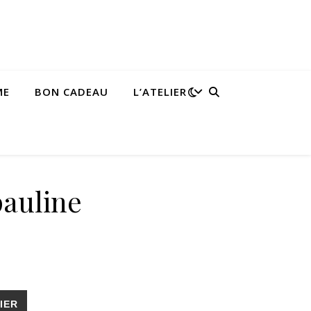
ME
BON CADEAU
L’ATELIER
pauline
IER