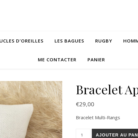
UCLES D’OREILLES
LES BAGUES
RUGBY
HOM
ME CONTACTER
PANIER
Bracelet A
€
29,00
Bracelet Multi-Rangs
quantité de Bracelet Apauline
AJOUTER AU PAN