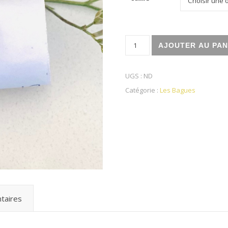
quantité de Bague Aventurin
AJOUTER AU PAN
UGS :
ND
Catégorie :
Les Bagues
taires