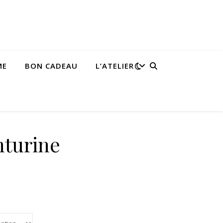
ME
BON CADEAU
L’ATELIER
turine