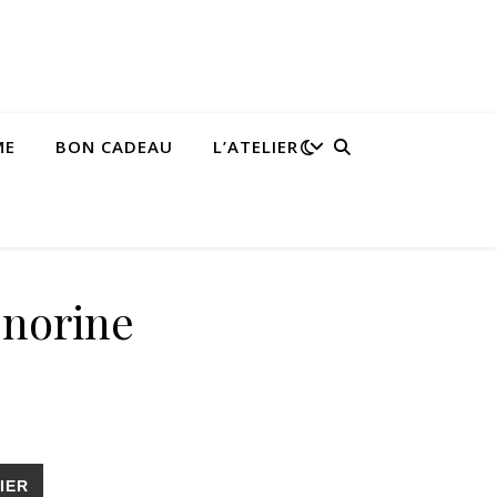
ME
BON CADEAU
L’ATELIER
norine
e
IER