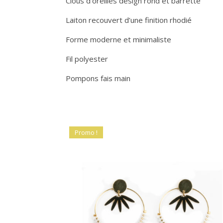
Clous d’oreilles design rond et barrette
Laiton recouvert d’une finition rhodié
Forme moderne et minimaliste
Fil polyester
Pompons fais main
Promo !