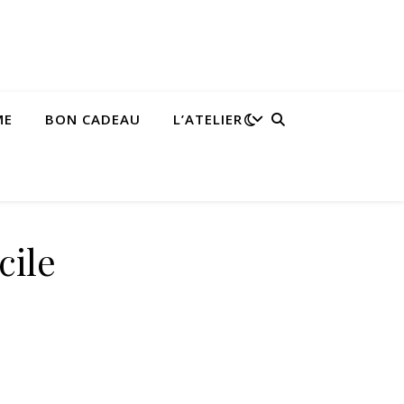
ME
BON CADEAU
L’ATELIER
cile