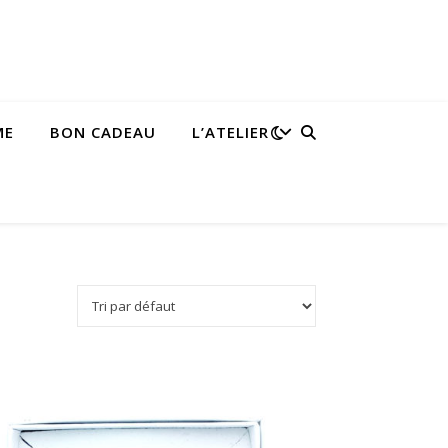
ME
BON CADEAU
L’ATELIER